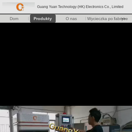
Guang Yuan Technology (HK) Electronics Co., Limited
Dom
Produkty
O nas
Wycieczka po fabryce
>>