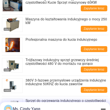
częstotliwości Kucie Sprzęt maszynowy 60KW
Zapytanie teraz
Maszyna do kształtowania indukcyjnego o mocy 250
kW
Zapytanie teraz
Profesjonalna maszyna do kucia indukcyjnego
Zapytanie teraz
Trójfazowy indukcyjny sprzęt grzewczy średniej
częstotliwości 480 V do montażu na gorąco
Zapytanie teraz
380V 3-fazowe przemysłowe urządzenia indukcyjne
indukcyjne 50KHZ do kucia zaworów
Zapytanie teraz
Sprzęt do ogrzewania indukcyjnego o częstotliwości
20 kHz Super Audio 100KW 1000A Obróbka cieplna
Ms. Cindy Yang