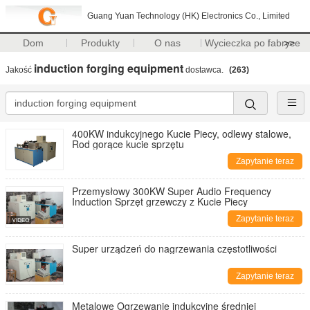
Guang Yuan Technology (HK) Electronics Co., Limited
Dom
Produkty
O nas
Wycieczka po fabryce
>>
induction forging equipment
Jakość
dostawca.
(263)
400KW indukcyjnego Kucie Piecy, odlewy stalowe,
Rod gorące kucie sprzętu
Zapytanie teraz
Przemysłowy 300KW Super Audio Frequency
Induction Sprzęt grzewczy z Kucie Piecy
Zapytanie teraz
Super urządzeń do nagrzewania częstotliwości
Zapytanie teraz
Metalowe Ogrzewanie indukcyjne średniej