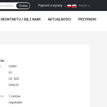
Poprosić o wycenę
Szukaj
|
Polish
SKONTAKTUJ SIĘ Z NAMI
AKTUALNOŚCI
PRZYPADKI
tu:
a:
CHINY
GY
CE, SGS
GYM-25
nie:
1 zestaw
negotiable