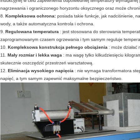
indukcyjnej w celu zapewnienia odpowiedniej temperatury wymaganej 
nagrzewania i ograniczonego horyzontu oksycznego oraz może chroni
8.
Kompleksowa ochrona:
posiada takie funkcje, jak nadciśnienie, 
wody, a także automatyczna kontrola i ochrona.
9.
Regulowana temperatura
: jest stosowana do sterowania temperat
zaprogramowanym czasem ogrzewania i tym samym reguluje temperat
10.
Kompleksowa konstrukcja pełnego obciążenia
: może działać 
11.
Mały rozmiar i lekka waga
: ma wagę tylko kilkudziesięciu kilogr
skutecznie oszczędzić przestrzeń warsztatową.
12.
Eliminacja wysokiego napięcia
: nie wymaga transformatora step
napięć, a tym samym zapewnić maksymalne bezpieczeństwo.