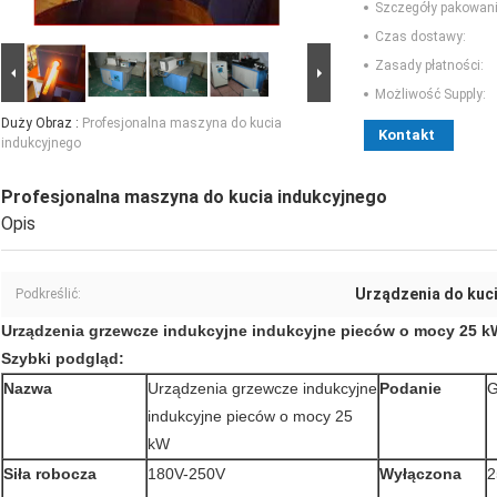
Szczegóły pakowani
Czas dostawy:
Zasady płatności:
Możliwość Supply:
Duży Obraz :
Profesjonalna maszyna do kucia
Kontakt
indukcyjnego
Profesjonalna maszyna do kucia indukcyjnego
Opis
Urządzenia do kuc
Podkreślić:
Urządzenia grzewcze indukcyjne indukcyjne pieców o mocy 25 k
Szybki podgląd:
Nazwa
Urządzenia grzewcze indukcyjne
Podanie
G
indukcyjne pieców o mocy 25
kW
Siła robocza
180V-250V
Wyłączona