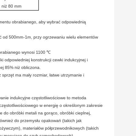
h niż 80 mm
lementu obrabianego, aby wybrać odpowiednią
sić od 500mm-1m, przy ogrzewaniu wielu elementów
obrabianego wynosi 1100 ℃
i odpowiedniej konstrukcji cewki indukcyjnej i
j 85% niż obliczona.
sprzęt ma mały rozmiar, łatwe utrzymanie i
wanie indukcyjne częstotliwościowe to metoda
częstotliwościowego w energię o określonym zakresie
 do obróbki metali na gorąco, obróbki cieplnej,
również do przemysłu opakowań (takich jak
spożywczym), materiałów półprzewodnikowych (takich
nty mocujące do szyb samochodowych).