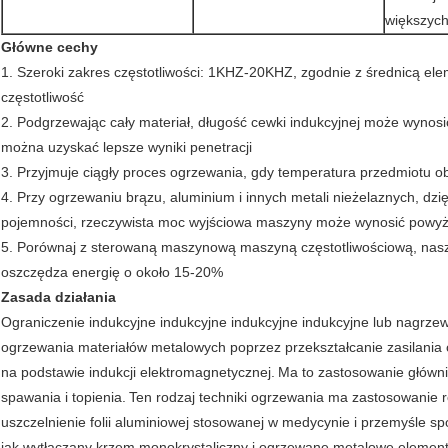
większyc
Główne cechy
1. Szeroki zakres częstotliwości: 1KHZ-20KHZ, zgodnie z średnicą e
częstotliwość
2. Podgrzewając cały materiał, długość cewki indukcyjnej może wyno
można uzyskać lepsze wyniki penetracji
3. Przyjmuje ciągły proces ogrzewania, gdy temperatura przedmiotu 
4. Przy ogrzewaniu brązu, aluminium i innych metali nieżelaznych, dzięk
pojemności, rzeczywista moc wyjściowa maszyny może wynosić powyże
5. Porównaj z sterowaną maszynową maszyną częstotliwościową, nasz 
oszczędza energię o około 15-20%
Zasada działania
Ograniczenie indukcyjne indukcyjne indukcyjne indukcyjne lub nagrze
ogrzewania materiałów metalowych poprzez przekształcanie zasilania 
na podstawie indukcji elektromagnetycznej.
Ma to zastosowanie głównie
spawania i topienia.
Ten rodzaj techniki ogrzewania ma zastosowanie 
uszczelnienie folii aluminiowej stosowanej w medycynie i przemyśle 
jak wytłaczany krzem monokrystaliczny i ogrzewane metalowe eleme