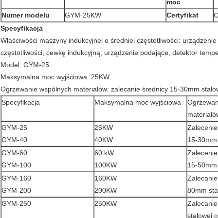
moc
Numer modelu
GYM-25KW
Certyfikat
C
Specyfikacja
Właściwości maszyny indukcyjnej o średniej częstotliwości: urządzeni
częstotliwości, cewkę indukcyjną, urządzenie podające, detektor tempe
Model: GYM-25
Maksymalna moc wyjściowa: 25KW
Ogrzewanie wspólnych materiałów: zalecanie średnicy 15-30mm stalo
Specyfikacja
Maksymalna moc wyjściowa
Ogrzewan
materiałó
GYM-25
25KW
Zalecenie
GYM-40
40KW
15-30mm 
GYM-60
60 kW
Zalecenie
GYM-100
100KW
15-50mm 
GYM-160
160KW
Zalecanie
GYM-200
200KW
80mm sta
GYM-250
250KW
Zalecanie
stalowej 