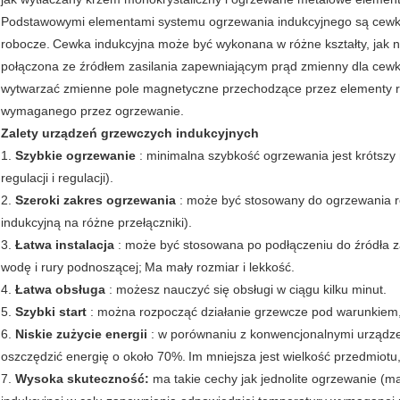
Podstawowymi elementami systemu ogrzewania indukcyjnego są cewki 
robocze.
Cewka indukcyjna może być wykonana w różne kształty, jak 
połączona ze źródłem zasilania zapewniającym prąd zmienny dla cewk
wytwarzać zmienne pole magnetyczne przechodzące przez elementy r
wymaganego przez ogrzewanie.
Zalety urządzeń grzewczych indukcyjnych
1.
Szybkie ogrzewanie
: minimalna szybkość ogrzewania jest krótszy
regulacji i regulacji).
2.
Szeroki zakres ogrzewania
: może być stosowany do ogrzewania 
indukcyjną na różne przełączniki).
3.
Łatwa instalacja
: może być stosowana po podłączeniu do źródła za
wodę i rury podnoszącej;
Ma mały rozmiar i lekkość.
4.
Łatwa obsługa
: możesz nauczyć się obsługi w ciągu kilku minut.
5.
Szybki start
: można rozpocząć działanie grzewcze pod warunkiem, 
6.
Niskie zużycie energii
: w porównaniu z konwencjonalnymi urządzen
oszczędzić energię o około 70%.
Im mniejsza jest wielkość przedmiotu,
7.
Wysoka skuteczność:
ma takie cechy jak jednolite ogrzewanie (