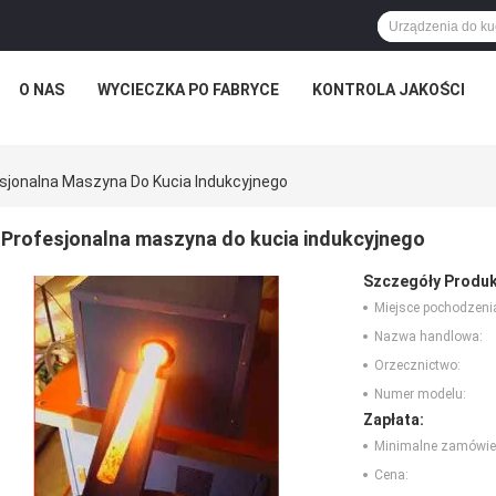
O NAS
WYCIECZKA PO FABRYCE
KONTROLA JAKOŚCI
sjonalna Maszyna Do Kucia Indukcyjnego
Profesjonalna maszyna do kucia indukcyjnego
Szczegóły Produk
Miejsce pochodzeni
Nazwa handlowa:
Orzecznictwo:
Numer modelu:
Zapłata:
Minimalne zamówie
Cena: