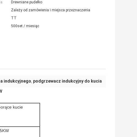
a:
Drewniane pudełko
Zależy od zamówienia i miejsca przeznaczenia
TT
500set / miesiąc
ia indukcyjnego
podgrzewacz indukcyjny do kucia
,
W
orące kucie
25KW