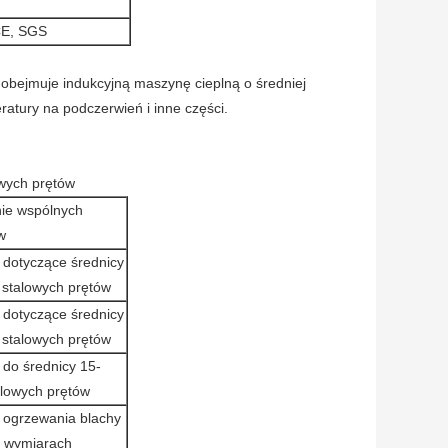
E, SGS
e obejmuje indukcyjną maszynę cieplną o średniej
ratury na podczerwień i inne części.
wych prętów
ie wspólnych
w
 dotyczące średnicy
stalowych prętów
 dotyczące średnicy
stalowych prętów
 do średnicy 15-
lowych prętów
 ogrzewania blachy
o wymiarach