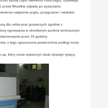
przez każdą część elementu roboczego), szybkiego
ć przed Wszelkie odpady po wyżarzaniu.
nadmierne natężenie prądu, przegrzanie i niedobór
urą dla celów prac grzewczych zgodnie z
urę ogrzewania w określonym punkcie technicznym.
nieprzerwanie przez 24 godziny.
amów, z tego ograniczona powierzchnia podłogi może
-up, który może wytworzyć około dziesięć tysięcy