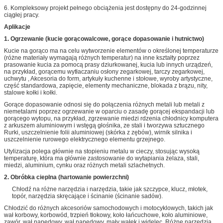
6. Kompleksowy projekt pełnego obciążenia jest dostępny do 24-godzinnej
ciągłej pracy.
Aplikacje
1.
Ogrzewanie (kucie gorącowalcowe, gorące dopasowanie i hutnictwo)
Kucie na gorąco ma na celu wytworzenie elementów o określonej temperaturze
(różne materiały wymagają różnych temperatur) na inne kształty poprzez
prasowanie kucia za pomocą prasy dziurkowanej, kucia lub innych urządzeń,
na przykład, gorącemu wytłaczaniu osłony zegarkowej, tarczy zegarkowej,
uchwytu , Akcesoria do form, artykuły kuchenne i stołowe, wyroby artystyczne,
część standardowa, zapięcie, elementy mechaniczne, blokada z brązu, nity,
stalowe kołki i kołki.
Gorące dopasowanie odnosi się do połączenia różnych metali lub metali z
niemetalami poprzez ogrzewanie w oparciu o zasadę gorącej ekspandacji lub
gorącego wytopu, na przykład, zgrzewanie miedzi rdzenia chłodnicy komputera
z arkuszem aluminiowym i wstęgą głośnika, ze stali i tworzywa sztucznego
Rurki, uszczelnienie folii aluminiowej (skórka z zębów), wirnik silnika i
uszczelnienie rurowego elektrycznego elementu grzejnego.
Utylizacja polega głównie na stopieniu metalu w cieczy, stosując wysoką
temperaturę, która ma głównie zastosowanie do wytapiania żelaza, stali,
miedzi, aluminium, cynku oraz różnych metali szlachetnych.
2.
Obróbka cieplna (hartowanie powierzchni)
Chłodź na różne narzędzia i narzędzia, takie jak szczypce, klucz, młotek,
topór, narzędzia skręcające i ścinanie (ścinanie sadów).
Chłodzić do różnych akcesoriów samochodowych i motocyklowych, takich jak
wał korbowy, korbowód, trzpień tłokowy, koło łańcuchowe, koło aluminiowe,
zawór, wał napędowy, wał napędowy, mały wałek i widelec. Różne narzędzia