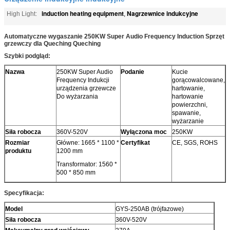
induction heating equipment
Nagrzewnice indukcyjne
High Light:
,
Automatyczne wygaszanie 250KW Super Audio Frequency Induction Sprzęt
grzewczy dla Queching Queching
Szybki podgląd:
Nazwa
250KW Super Audio
Podanie
Kucie
Frequency Indukcji
gorącowalcowane,
urządzenia grzewcze
hartowanie,
Do wyżarzania
hartowanie
powierzchni,
spawanie,
wyżarzanie
Siła robocza
360V-520V
Wyłączona moc
250KW
Rozmiar
Główne: 1665 * 1100 *
Certyfikat
CE, SGS, ROHS
produktu
1200 mm
Transformator: 1560 *
500 * 850 mm
Specyfikacja:
Model
GYS-250AB (trójfazowe)
Siła robocza
360V-520V