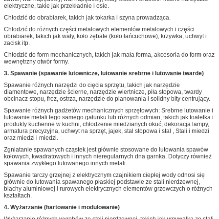
elektryczne, takie jak przekładnie i osie.
Chłodzić do obrabiarek, takich jak tokarka i szyna prowadząca.
Chłodzić do różnych części metalowych elementów metalowych i części
obrabiarek, takich jak wały, koło zębate (koło łańcuchowe), krzywka, uchwyt i
zacisk itp.
Chłodzić do form mechanicznych, takich jak mała forma, akcesoria do form oraz
wewnętrzny otwór formy.
3.
Spawanie (spawanie lutownicze, lutowanie srebrne i lutowanie twarde)
Spawanie różnych narzędzi do cięcia sprzętu, takich jak narzędzie
diamentowe, narzędzie ścierne, narzędzie wiertnicze, piła stopowa, twardy
obcinacz stopu, frez, ostrza, narzędzie do planowania i solidny bity centrujący.
Spawanie różnych gadżetów mechanicznych sprzętowych: Srebrne lutowanie i
lutowanie metali tego samego gatunku lub różnych odmian, takich jak toaletka i
produkty kuchenne w kuchni, chłodzenie miedzianych okuć, dekoracja lampy,
armatura precyzyjna, uchwyt na sprzęt, jajek, stal stopowa i stal , Stali i miedzi
oraz miedzi i miedzi.
Zgniatanie spawanych cząstek jest głównie stosowane do lutowania spawów
kołowych, kwadratowych i innych nieregularnych dna garnka.
Dotyczy również
spawania zwykłego lutowanego innych metali.
Spawanie tarczy grzejnej z elektrycznym czajnikiem ciepłej wody odnosi się
głównie do lutowania spawanego płaskiej podstawie ze stali nierdzewnej,
blachy aluminiowej i rurowych elektrycznych elementów grzewczych o różnych
kształtach.
4.
Wyżarzanie (hartowanie i modulowanie)
Wyżarzanie różnych wyrobów ze stali nierdzewnej, takich jak umywalka ze stali