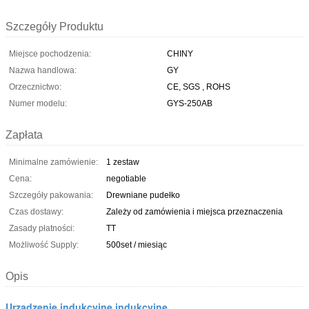
Szczegóły Produktu
Miejsce pochodzenia:
CHINY
Nazwa handlowa:
GY
Orzecznictwo:
CE, SGS , ROHS
Numer modelu:
GYS-250AB
Zapłata
Minimalne zamówienie:
1 zestaw
Cena:
negotiable
Szczegóły pakowania:
Drewniane pudełko
Czas dostawy:
Zależy od zamówienia i miejsca przeznaczenia
Zasady płatności:
TT
Możliwość Supply:
500set / miesiąc
Opis
Urządzenie indukcyjne indukcyjne