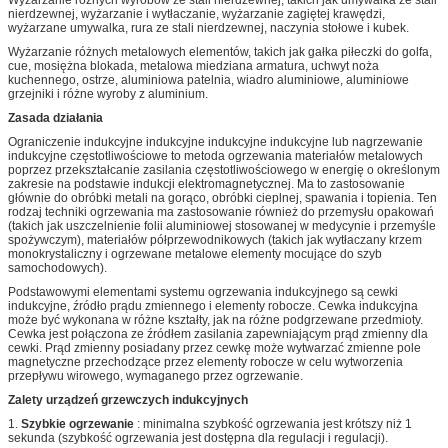
nierdzewnej, wyżarzanie i wytłaczanie, wyżarzanie zagiętej krawędzi,
wyżarzane umywalka, rura ze stali nierdzewnej, naczynia stołowe i kubek.
Wyżarzanie różnych metalowych elementów, takich jak gałka piłeczki do golfa,
cue, mosiężna blokada, metalowa miedziana armatura, uchwyt noża
kuchennego, ostrze, aluminiowa patelnia, wiadro aluminiowe, aluminiowe
grzejniki i różne wyroby z aluminium.
Zasada działania
Ograniczenie indukcyjne indukcyjne indukcyjne indukcyjne lub nagrzewanie
indukcyjne częstotliwościowe to metoda ogrzewania materiałów metalowych
poprzez przekształcanie zasilania częstotliwościowego w energię o określonym
zakresie na podstawie indukcji elektromagnetycznej.
Ma to zastosowanie
głównie do obróbki metali na gorąco, obróbki cieplnej, spawania i topienia.
Ten
rodzaj techniki ogrzewania ma zastosowanie również do przemysłu opakowań
(takich jak uszczelnienie folii aluminiowej stosowanej w medycynie i przemyśle
spożywczym), materiałów półprzewodnikowych (takich jak wytłaczany krzem
monokrystaliczny i ogrzewane metalowe elementy mocujące do szyb
samochodowych).
Podstawowymi elementami systemu ogrzewania indukcyjnego są cewki
indukcyjne, źródło prądu zmiennego i elementy robocze.
Cewka indukcyjna
może być wykonana w różne kształty, jak na różne podgrzewane przedmioty.
Cewka jest połączona ze źródłem zasilania zapewniającym prąd zmienny dla
cewki.
Prąd zmienny posiadany przez cewkę może wytwarzać zmienne pole
magnetyczne przechodzące przez elementy robocze w celu wytworzenia
przepływu wirowego, wymaganego przez ogrzewanie.
Zalety urządzeń grzewczych indukcyjnych
1.
Szybkie ogrzewanie
: minimalna szybkość ogrzewania jest krótszy niż 1
sekunda (szybkość ogrzewania jest dostępna dla regulacji i regulacji).