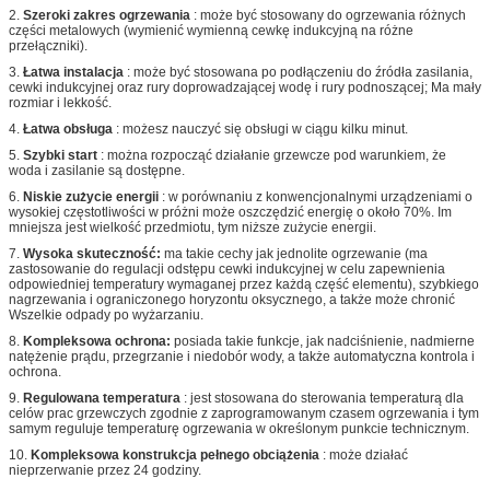
2.
Szeroki zakres ogrzewania
: może być stosowany do ogrzewania różnych
części metalowych (wymienić wymienną cewkę indukcyjną na różne
przełączniki).
3.
Łatwa instalacja
: może być stosowana po podłączeniu do źródła zasilania,
cewki indukcyjnej oraz rury doprowadzającej wodę i rury podnoszącej;
Ma mały
rozmiar i lekkość.
4.
Łatwa obsługa
: możesz nauczyć się obsługi w ciągu kilku minut.
5.
Szybki start
: można rozpocząć działanie grzewcze pod warunkiem, że
woda i zasilanie są dostępne.
6.
Niskie zużycie energii
: w porównaniu z konwencjonalnymi urządzeniami o
wysokiej częstotliwości w próżni może oszczędzić energię o około 70%.
Im
mniejsza jest wielkość przedmiotu, tym niższe zużycie energii.
7.
Wysoka skuteczność:
ma takie cechy jak jednolite ogrzewanie (ma
zastosowanie do regulacji odstępu cewki indukcyjnej w celu zapewnienia
odpowiedniej temperatury wymaganej przez każdą część elementu), szybkiego
nagrzewania i ograniczonego horyzontu oksycznego, a także może chronić
Wszelkie odpady po wyżarzaniu.
8.
Kompleksowa ochrona:
posiada takie funkcje, jak nadciśnienie, nadmierne
natężenie prądu, przegrzanie i niedobór wody, a także automatyczna kontrola i
ochrona.
9.
Regulowana temperatura
: jest stosowana do sterowania temperaturą dla
celów prac grzewczych zgodnie z zaprogramowanym czasem ogrzewania i tym
samym reguluje temperaturę ogrzewania w określonym punkcie technicznym.
10.
Kompleksowa konstrukcja pełnego obciążenia
: może działać
nieprzerwanie przez 24 godziny.