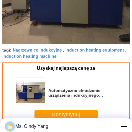
Nagrzewnice indukcyjne
induction heating equipment
tagi:
,
,
induction heating machine
Uzyskaj najlepszą cenę za
Automatyczne chłodzenie
urządzenia indukcyjnego
indukcyjnego o mocy 250KW w
celu przeprowadzenia
próbkowania wału
Kontyntynuj
Ms. Cindy Yang
Urządzenie indukcyjne indukcyjne
Jeszcze