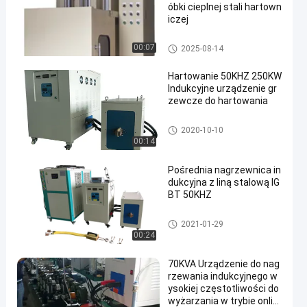
óbki cieplnej stali hartown
iczej
Urządzenia do nagrzewania i
00:07
2025-08-14
ndukcyjnego
Hartowanie 50KHZ 250KW
Indukcyjne urządzenie gr
zewcze do hartowania
Urządzenie indukcyjne indukc
2020-10-10
yjne
00:14
Pośrednia nagrzewnica in
dukcyjna z liną stalową IG
BT 50KHZ
Urządzenie indukcyjne indukc
2021-01-29
yjne
00:24
70KVA Urządzenie do nag
rzewania indukcyjnego w
ysokiej częstotliwości do
wyżarzania w trybie onlin