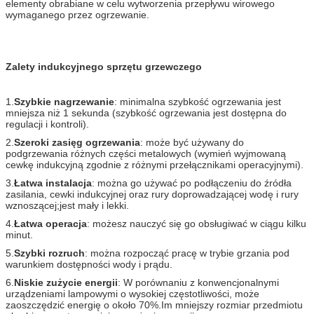
elementy obrabiane w celu wytworzenia przepływu wirowego
wymaganego przez ogrzewanie.
Zalety indukcyjnego sprzętu grzewczego
1.
Szybkie nagrzewanie
: minimalna szybkość ogrzewania jest
mniejsza niż 1 sekunda (szybkość ogrzewania jest dostępna do
regulacji i kontroli).
2.
Szeroki zasięg ogrzewania
: może być używany do
podgrzewania różnych części metalowych (wymień wyjmowaną
cewkę indukcyjną zgodnie z różnymi przełącznikami operacyjnymi).
3.
Łatwa instalacja
: można go używać po podłączeniu do źródła
zasilania, cewki indukcyjnej oraz rury doprowadzającej wodę i rury
wznoszącej;jest mały i lekki.
4.
Łatwa operacja
: możesz nauczyć się go obsługiwać w ciągu kilku
minut.
5.
Szybki rozruch
: można rozpocząć pracę w trybie grzania pod
warunkiem dostępności wody i prądu.
6.
Niskie zużycie energii
: W porównaniu z konwencjonalnymi
urządzeniami lampowymi o wysokiej częstotliwości, może
zaoszczędzić energię o około 70%.Im mniejszy rozmiar przedmiotu