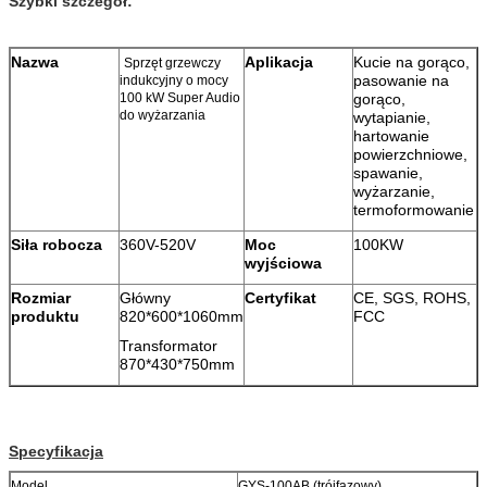
Szybki szczegół:
Nazwa
Aplikacja
Kucie na gorąco,
Sprzęt grzewczy
pasowanie na
indukcyjny o mocy
100 kW Super Audio
gorąco,
do wyżarzania
wytapianie,
hartowanie
powierzchniowe,
spawanie,
wyżarzanie,
termoformowanie
Siła robocza
360V-520V
Moc
100KW
wyjściowa
Rozmiar
Główny
Certyfikat
CE, SGS, ROHS,
produktu
820*600*1060mm
FCC
Transformator
870*430*750mm
Specyfikacja
Model
GYS-100AB (trójfazowy)