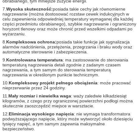
obrabianego, tym mniejsze zużycie energii.
7.
Wysoka skuteczność:
posiada takie cechy jak równomierne
nagrzewanie (można dostosować rozstaw cewek indukcyjnych w
celu zapewnienia odpowiedniej temperatury wymaganej dla każdej
części przedmiotu obrabianego), szybkie nagrzewanie i ograniczony
horyzont tlenowy oraz może chronić przed wszelkimi odpadami po
wyżarzaniu.
8.
Kompleksowa ochrona:
posiada takie funkcje jak sygnalizacja
alarmów nadciśnienia, przetężenia, przegrzania i braku wody oraz
automatyczne sterowanie i zabezpieczenia.
9.
Kontrolowana temperatura
: ma zastosowanie do sterowania
temperaturą nagrzewania detali zgodnie z zadanym czasem
nagrzewania, a tym samym do sterowania temperaturą
nagrzewania w określonym punkcie technicznym.
10.
Kompleksowy projekt pełnego obciążenia
: może pracować
nieprzerwanie przez 24 godziny.
11.
Mały rozmiar i niewielka waga
: waży zaledwie kilkadziesiąt
kilogramów, z czego przy ograniczonej powierzchni podłogi można
skutecznie zaoszczędzić miejsce w warsztacie.
12.
Eliminacja wysokiego napięcia
: nie wymaga transformatora
podwyższającego napięcie, który może wytworzyć około dziesięciu
tysięcy napięć, a tym samym zapewnia maksymalne
bezpieczeństwo.