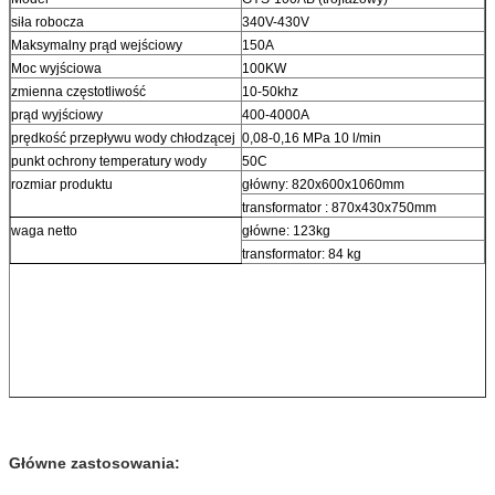
siła robocza
340V-430V
Maksymalny prąd wejściowy
150A
Moc wyjściowa
100KW
zmienna częstotliwość
10-50khz
prąd wyjściowy
400-4000A
prędkość przepływu wody chłodzącej
0,08-0,16 MPa 10 l/min
punkt ochrony temperatury wody
50C
rozmiar produktu
główny: 820x600x1060mm
transformator : 870x430x750mm
waga netto
główne: 123kg
transformator: 84 kg
Główne zastosowania: