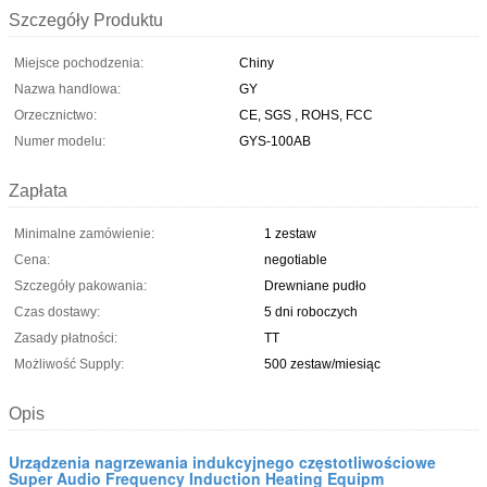
Szczegóły Produktu
Miejsce pochodzenia:
Chiny
Nazwa handlowa:
GY
Orzecznictwo:
CE, SGS , ROHS, FCC
Numer modelu:
GYS-100AB
Zapłata
Minimalne zamówienie:
1 zestaw
Cena:
negotiable
Szczegóły pakowania:
Drewniane pudło
Czas dostawy:
5 dni roboczych
Zasady płatności:
TT
Możliwość Supply:
500 zestaw/miesiąc
Opis
Urządzenia nagrzewania indukcyjnego częstotliwościowe
Super Audio Frequency Induction Heating Equipm