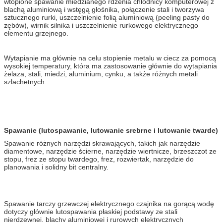
wtopione spawanie miedzianego rdzenia chłodnicy komputerowej z
blachą aluminiową i wstęgą głośnika, połączenie stali i tworzywa
sztucznego rurki, uszczelnienie folią aluminiową (peeling pasty do
zębów), wirnik silnika i uszczelnienie rurkowego elektrycznego
elementu grzejnego.
Wytapianie ma głównie na celu stopienie metalu w ciecz za pomocą
wysokiej temperatury, która ma zastosowanie głównie do wytapiania
żelaza, stali, miedzi, aluminium, cynku, a także różnych metali
szlachetnych.
Spawanie (lutospawanie, lutowanie srebrne i lutowanie twarde)
Spawanie różnych narzędzi skrawających, takich jak narzędzie
diamentowe, narzędzie ścierne, narzędzie wiertnicze, brzeszczot ze
stopu, frez ze stopu twardego, frez, rozwiertak, narzędzie do
planowania i solidny bit centralny.
Spawanie tarczy grzewczej elektrycznego czajnika na gorącą wodę
dotyczy głównie lutospawania płaskiej podstawy ze stali
nierdzewnej, blachy aluminiowej i rurowych elektrycznych