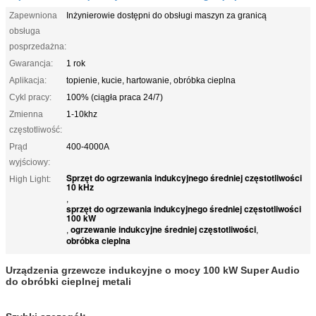
Zapewniona
Inżynierowie dostępni do obsługi maszyn za granicą
obsługa
posprzedażna:
Gwarancja:
1 rok
Aplikacja:
topienie, kucie, hartowanie, obróbka cieplna
Cykl pracy:
100% (ciągła praca 24/7)
Zmienna
1-10khz
częstotliwość:
Prąd
400-4000A
wyjściowy:
Sprzęt do ogrzewania indukcyjnego średniej częstotliwości
High Light:
10 kHz
,
sprzęt do ogrzewania indukcyjnego średniej częstotliwości
100 kW
ogrzewanie indukcyjne średniej częstotliwości
,
,
obróbka cieplna
Urządzenia grzewcze indukcyjne o mocy 100 kW Super Audio
do obróbki cieplnej metali