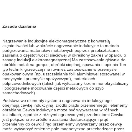
Zasada działania
Nagrzewanie indukcyjne elektromagnetyczne z konwersją
częstotliwości lub w skrócie nagrzewanie indukcyjne to metoda
podgrzewania materiałów metalowych poprzez przekształcanie
zasilania o częstotliwości sieciowej w określony zakres w oparciu o
zasadę indukcji elektromagnetycznej.Ma zastosowanie głównie do
obróbki metali na gorąco, obróbki cieplnej, spawania i topienia.Ten
typ techniki grzewczej ma również zastosowanie w przemyśle
opakowaniowym (np. uszczelnianie folii aluminiowej stosowanej w
medycynie i przemyśle spożywczym), materiałach
półprzewodnikowych (takich jak wytłaczany krzem monokrystaliczny
i podgrzewane mocowanie części metalowych do szyb
samochodowych).
Podstawowe elementy systemu nagrzewania indukcyjnego
obejmują cewkę indukcyjną, źródło prądu przemiennego i elementy
obrabiane.Cewka indukcyjna może być wytwarzana w różnych
kształtach, zgodnie z różnymi ogrzewanymi przedmiotami.Cewka
jest połączona ze źródłem zasilania dostarczającym prąd
przemienny do cewki.Prąd przemienny wytwarzany przez cewkę
może wytworzyć zmienne pole magnetyczne przechodzące przez