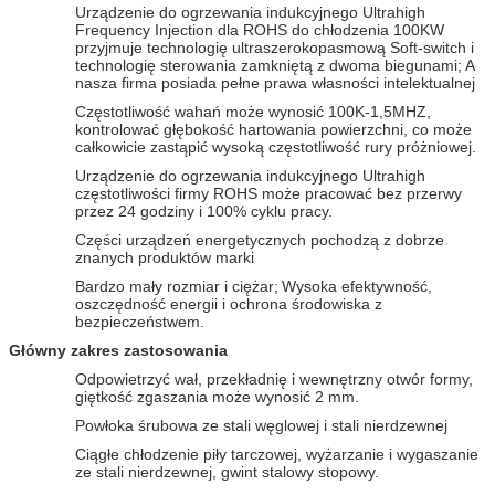
Urządzenie do ogrzewania indukcyjnego Ultrahigh
Frequency Injection dla ROHS do chłodzenia 100KW
przyjmuje technologię ultraszerokopasmową Soft-switch i
technologię sterowania zamkniętą z dwoma biegunami;
A
nasza firma posiada pełne prawa własności intelektualnej
Częstotliwość wahań może wynosić 100K-1,5MHZ,
kontrolować głębokość hartowania powierzchni, co może
całkowicie zastąpić wysoką częstotliwość rury próżniowej.
Urządzenie do ogrzewania indukcyjnego Ultrahigh
częstotliwości firmy ROHS może pracować bez przerwy
przez 24 godziny i 100% cyklu pracy.
Części urządzeń energetycznych pochodzą z dobrze
znanych produktów marki
Bardzo mały rozmiar i ciężar;
Wysoka efektywność,
oszczędność energii i ochrona środowiska z
bezpieczeństwem.
Główny zakres zastosowania
Odpowietrzyć wał, przekładnię i wewnętrzny otwór formy,
giętkość zgaszania może wynosić 2 mm.
Powłoka śrubowa ze stali węglowej i stali nierdzewnej
Ciągłe chłodzenie piły tarczowej, wyżarzanie i wygaszanie
ze stali nierdzewnej, gwint stalowy stopowy.