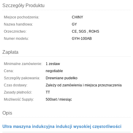
Szczegóły Produktu
Miejsce pochodzenia:
CHINY
Nazwa handlowa:
GY
Orzecznictwo:
CE, SGS , ROHS
Numer modelu:
GYH-100AB
Zapłata
Minimalne zamówienie:
1 zestaw
Cena:
negotiable
Szczegóły pakowania:
Drewniane pudełko
Czas dostawy:
Zależy od zamówienia i miejsca przeznaczenia
Zasady płatności:
TT
Możliwość Supply:
500set / miesiąc
Opis
Ultra maszyna indukcyjna indukcji wysokiej częstotliwości