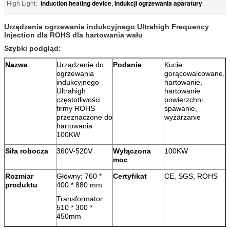
induction heating device
Indukcji ogrzewania aparatury
High Light:
,
Urządzenia ogrzewania indukcyjnego Ultrahigh Frequency
Injection dla ROHS dla hartowania wału
Szybki podgląd:
Nazwa
Urządzenie do
Podanie
Kucie
ogrzewania
gorącowalcowane,
indukcyjnego
hartowanie,
Ultrahigh
hartowanie
częstotliwości
powierzchni,
firmy ROHS
spawanie,
przeznaczone do
wyżarzanie
hartowania
100KW
Siła robocza
360V-520V
Wyłączona
100KW
moc
Rozmiar
Główny: 760 *
Certyfikat
CE, SGS, ROHS
produktu
400 * 880 mm
Transformator:
510 * 300 *
450mm