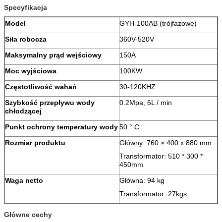
Specyfikacja
Model
GYH-100AB (trójfazowe)
Siła robocza
360V-520V
Maksymalny prąd wejściowy
150A
Moc wyjściowa
100KW
Częstotliwość wahań
30-120KHZ
Szybkość przepływu wody
0.2Mpa, 6L / min
chłodzącej
Punkt ochrony temperatury wody
50 ° C
Rozmiar produktu
Główny: 760 × 400 x 880 mm
Transformator: 510 * 300 *
450mm
Waga netto
Główna: 94 kg
Transformator: 27kgs
Główne cechy