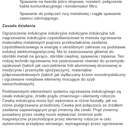
Spawanie na twarde pióro stopowe, rozwiert, połączenie
kabla komunikacyjnego i kondensator filtru.
Spawanie do połączeń rury metalowej i ciągłe spawanie
zaworu odcinającego.
Zasada działania
Ograniczenie indukcyjne indukcyjne indukcyjne indukcyjne lub
nagrzewanie indukcyjne częstotliwościowe to metoda ogrzewania
materiałów metalowych poprzez przekształcanie zasilania
częstotliwościowego w energię o określonym zakresie na podstawie
indukcji elektromagnetycznej.
Ma to zastosowanie głównie do
obróbki metali na gorąco, obróbki cieplnej, spawania i topienia.
Ten
rodzaj techniki ogrzewania ma zastosowanie również do przemysłu
opakowań (takich jak uszczelnienie folii aluminiowej stosowanej w
medycynie i przemyśle spożywczym), materiałów
półprzewodnikowych (takich jak wytłaczany krzem monokrystaliczny
i ogrzewane metalowe elementy mocujące do szyb
samochodowych).
Podstawowymi elementami systemu ogrzewania indukcyjnego są
cewki indukcyjne, źródło prądu zmiennego i elementy robocze.
Cewka indukcyjna może być wykonana w różne kształty, jak na
różne podgrzewane przedmioty.
Cewka jest połączona ze źródłem
zasilania zapewniającym prąd zmienny dla cewki.
Prąd zmienny
posiadany przez cewkę może wytwarzać zmienne pole
magnetyczne przechodzące przez elementy robocze w celu
wytworzenia przepływu wirowego, wymaganego przez ogrzewanie.