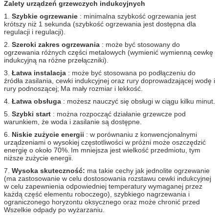
Zalety urządzeń grzewczych indukcyjnych
1.
Szybkie ogrzewanie
: minimalna szybkość ogrzewania jest
krótszy niż 1 sekunda (szybkość ogrzewania jest dostępna dla
regulacji i regulacji).
2.
Szeroki zakres ogrzewania
: może być stosowany do
ogrzewania różnych części metalowych (wymienić wymienną cewkę
indukcyjną na różne przełączniki).
3.
Łatwa instalacja
: może być stosowana po podłączeniu do
źródła zasilania, cewki indukcyjnej oraz rury doprowadzającej wodę i
rury podnoszącej;
Ma mały rozmiar i lekkość.
4.
Łatwa obsługa
: możesz nauczyć się obsługi w ciągu kilku minut.
5.
Szybki start
: można rozpocząć działanie grzewcze pod
warunkiem, że woda i zasilanie są dostępne.
6.
Niskie zużycie energii
: w porównaniu z konwencjonalnymi
urządzeniami o wysokiej częstotliwości w próżni może oszczędzić
energię o około 70%.
Im mniejsza jest wielkość przedmiotu, tym
niższe zużycie energii.
7.
Wysoka skuteczność:
ma takie cechy jak jednolite ogrzewanie
(ma zastosowanie w celu dostosowania rozstawu cewki indukcyjnej
w celu zapewnienia odpowiedniej temperatury wymaganej przez
każdą część elementu roboczego), szybkiego nagrzewania i
ograniczonego horyzontu oksycznego oraz może chronić przed
Wszelkie odpady po wyżarzaniu.