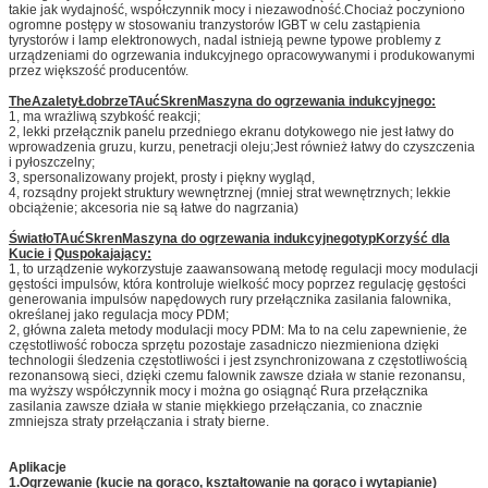
takie jak wydajność, współczynnik mocy i niezawodność.Chociaż poczyniono
ogromne postępy w stosowaniu tranzystorów IGBT w celu zastąpienia
tyrystorów i lamp elektronowych, nadal istnieją pewne typowe problemy z
urządzeniami do ogrzewania indukcyjnego opracowywanymi i produkowanymi
przez większość producentów.
The
A
zalety
Ł
dobrze
T
Auć
S
kren
Maszyna do ogrzewania indukcyjnego
:
1, ma wrażliwą szybkość reakcji;
2, lekki przełącznik panelu przedniego ekranu dotykowego nie jest łatwy do
wprowadzenia gruzu, kurzu, penetracji oleju;Jest również łatwy do czyszczenia
i pyłoszczelny;
3, spersonalizowany projekt, prosty i piękny wygląd,
4, rozsądny projekt struktury wewnętrznej (mniej strat wewnętrznych; lekkie
obciążenie; akcesoria nie są łatwe do nagrzania)
Światło
T
Auć
S
kren
Maszyna do ogrzewania indukcyjnego
typ
Korzyść dla
Kucie i
Q
uspokajający
:
1, to urządzenie wykorzystuje zaawansowaną metodę regulacji mocy modulacji
gęstości impulsów, która kontroluje wielkość mocy poprzez regulację gęstości
generowania impulsów napędowych rury przełącznika zasilania falownika,
określanej jako regulacja mocy PDM;
2, główna zaleta metody modulacji mocy PDM: Ma to na celu zapewnienie, że
częstotliwość robocza sprzętu pozostaje zasadniczo niezmieniona dzięki
technologii śledzenia częstotliwości i jest zsynchronizowana z częstotliwością
rezonansową sieci, dzięki czemu falownik zawsze działa w stanie rezonansu,
ma wyższy współczynnik mocy i można go osiągnąć Rura przełącznika
zasilania zawsze działa w stanie miękkiego przełączania, co znacznie
zmniejsza straty przełączania i straty bierne.
Aplikacje
1.
Ogrzewanie (kucie na gorąco, kształtowanie na gorąco i wytapianie)