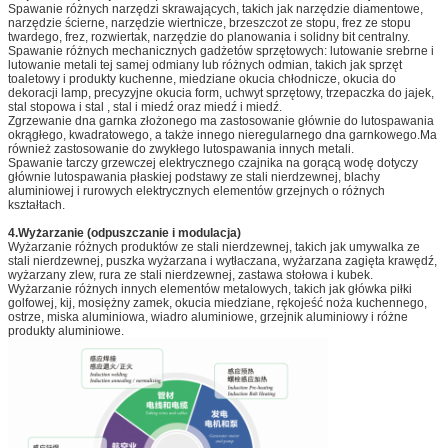
Spawanie różnych narzędzi skrawających, takich jak narzędzie diamentowe,
narzędzie ścierne, narzędzie wiertnicze, brzeszczot ze stopu, frez ze stopu
twardego, frez, rozwiertak, narzędzie do planowania i solidny bit centralny.
Spawanie różnych mechanicznych gadżetów sprzętowych: lutowanie srebrne i
lutowanie metali tej samej odmiany lub różnych odmian, takich jak sprzęt
toaletowy i produkty kuchenne, miedziane okucia chłodnicze, okucia do
dekoracji lamp, precyzyjne okucia form, uchwyt sprzętowy, trzepaczka do jajek,
stal stopowa i stal , stal i miedź oraz miedź i miedź.
Zgrzewanie dna garnka złożonego ma zastosowanie głównie do lutospawania
okrągłego, kwadratowego, a także innego nieregularnego dna garnkowego.Ma
również zastosowanie do zwykłego lutospawania innych metali.
Spawanie tarczy grzewczej elektrycznego czajnika na gorącą wodę dotyczy
głównie lutospawania płaskiej podstawy ze stali nierdzewnej, blachy
aluminiowej i rurowych elektrycznych elementów grzejnych o różnych
kształtach.
4.
Wyżarzanie (odpuszczanie i modulacja)
Wyżarzanie różnych produktów ze stali nierdzewnej, takich jak umywalka ze
stali nierdzewnej, puszka wyżarzana i wytłaczana, wyżarzana zagięta krawędź,
wyżarzany zlew, rura ze stali nierdzewnej, zastawa stołowa i kubek.
Wyżarzanie różnych innych elementów metalowych, takich jak główka piłki
golfowej, kij, mosiężny zamek, okucia miedziane, rękojeść noża kuchennego,
ostrze, miska aluminiowa, wiadro aluminiowe, grzejnik aluminiowy i różne
produkty aluminiowe.