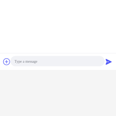
Czat
Poprosić o
wycenę
Photo
Video Call
Audio Call