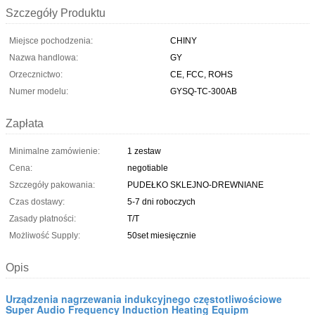
Szczegóły Produktu
Miejsce pochodzenia:
CHINY
Nazwa handlowa:
GY
Orzecznictwo:
CE, FCC, ROHS
Numer modelu:
GYSQ-TC-300AB
Zapłata
Minimalne zamówienie:
1 zestaw
Cena:
negotiable
Szczegóły pakowania:
PUDEŁKO SKLEJNO-DREWNIANE
Czas dostawy:
5-7 dni roboczych
Zasady płatności:
T/T
Możliwość Supply:
50set miesięcznie
Opis
Urządzenia nagrzewania indukcyjnego częstotliwościowe
Super Audio Frequency Induction Heating Equipm