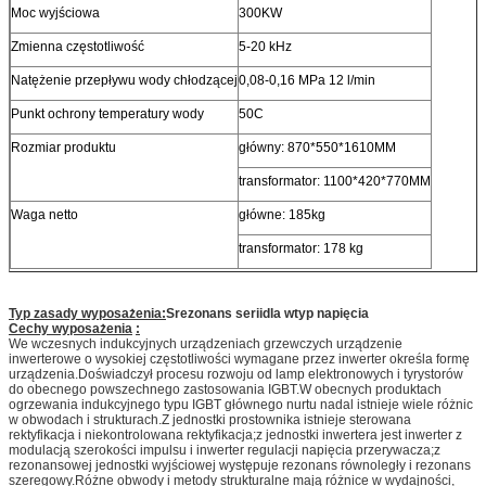
Moc wyjściowa
300KW
Zmienna częstotliwość
5-20 kHz
Natężenie przepływu wody chłodzącej
0,08-0,16 MPa 12 l/min
Punkt ochrony temperatury wody
50C
Rozmiar produktu
główny: 870*550*1610MM
transformator: 1100*420*770MM
Waga netto
główne: 185kg
transformator: 178 kg
Typ zasady wyposażenia:
S
rezonans serii
dla w
typ napięcia
Cechy wyposażenia
:
We wczesnych indukcyjnych urządzeniach grzewczych urządzenie
inwerterowe o wysokiej częstotliwości wymagane przez inwerter określa formę
urządzenia.Doświadczył procesu rozwoju od lamp elektronowych i tyrystorów
do obecnego powszechnego zastosowania IGBT.W obecnych produktach
ogrzewania indukcyjnego typu IGBT głównego nurtu nadal istnieje wiele różnic
w obwodach i strukturach.Z jednostki prostownika istnieje sterowana
rektyfikacja i niekontrolowana rektyfikacja;z jednostki inwertera jest inwerter z
modulacją szerokości impulsu i inwerter regulacji napięcia przerywacza;z
rezonansowej jednostki wyjściowej występuje rezonans równoległy i rezonans
szeregowy.Różne obwody i metody strukturalne mają różnice w wydajności,