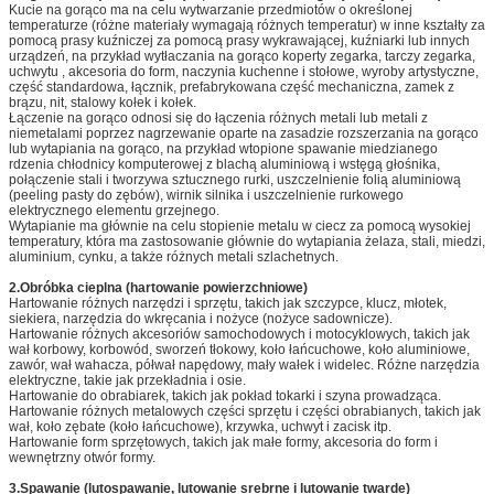
Kucie na gorąco ma na celu wytwarzanie przedmiotów o określonej
temperaturze (różne materiały wymagają różnych temperatur) w inne kształty za
pomocą prasy kuźniczej za pomocą prasy wykrawającej, kuźniarki lub innych
urządzeń, na przykład wytłaczania na gorąco koperty zegarka, tarczy zegarka,
uchwytu , akcesoria do form, naczynia kuchenne i stołowe, wyroby artystyczne,
część standardowa, łącznik, prefabrykowana część mechaniczna, zamek z
brązu, nit, stalowy kołek i kołek.
Łączenie na gorąco odnosi się do łączenia różnych metali lub metali z
niemetalami poprzez nagrzewanie oparte na zasadzie rozszerzania na gorąco
lub wytapiania na gorąco, na przykład wtopione spawanie miedzianego
rdzenia chłodnicy komputerowej z blachą aluminiową i wstęgą głośnika,
połączenie stali i tworzywa sztucznego rurki, uszczelnienie folią aluminiową
(peeling pasty do zębów), wirnik silnika i uszczelnienie rurkowego
elektrycznego elementu grzejnego.
Wytapianie ma głównie na celu stopienie metalu w ciecz za pomocą wysokiej
temperatury, która ma zastosowanie głównie do wytapiania żelaza, stali, miedzi,
aluminium, cynku, a także różnych metali szlachetnych.
2.
Obróbka cieplna (hartowanie powierzchniowe)
Hartowanie różnych narzędzi i sprzętu, takich jak szczypce, klucz, młotek,
siekiera, narzędzia do wkręcania i nożyce (nożyce sadownicze).
Hartowanie różnych akcesoriów samochodowych i motocyklowych, takich jak
wał korbowy, korbowód, sworzeń tłokowy, koło łańcuchowe, koło aluminiowe,
zawór, wał wahacza, półwał napędowy, mały wałek i widelec. Różne narzędzia
elektryczne, takie jak przekładnia i osie.
Hartowanie do obrabiarek, takich jak pokład tokarki i szyna prowadząca.
Hartowanie różnych metalowych części sprzętu i części obrabianych, takich jak
wał, koło zębate (koło łańcuchowe), krzywka, uchwyt i zacisk itp.
Hartowanie form sprzętowych, takich jak małe formy, akcesoria do form i
wewnętrzny otwór formy.
3.
Spawanie (lutospawanie, lutowanie srebrne i lutowanie twarde)