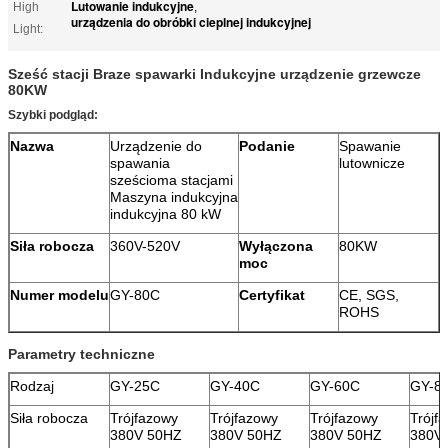
Lutowanie indukcyjne
High
,
urządzenia do obróbki cieplnej indukcyjnej
Light:
Sześć stacji Braze spawarki Indukcyjne urządzenie grzewcze
80KW
Szybki podgląd:
Nazwa
Urządzenie do
Podanie
Spawanie
spawania
lutownicze
sześcioma stacjami
Maszyna indukcyjna
indukcyjna 80 kW
Siła robocza
360V-520V
Wyłączona
80KW
moc
Numer modelu
GY-80C
Certyfikat
CE, SGS,
ROHS
Parametry techniczne
Rodzaj
GY-25C
GY-40C
GY-60C
GY-8
Siła robocza
Trójfazowy
Trójfazowy
Trójfazowy
Trójf
380V 50HZ
380V 50HZ
380V 50HZ
380V