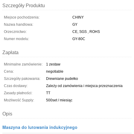
Szczegóły Produktu
Miejsce pochodzenia:
CHINY
Nazwa handlowa:
GY
Orzecznictwo:
CE, SGS , ROHS
Numer modelu:
GY-80C
Zapłata
Minimalne zamówienie:
1 zestaw
Cena:
negotiable
Szczegóły pakowania:
Drewniane pudełko
Czas dostawy:
Zależy od zamówienia i miejsca przeznaczenia
Zasady płatności:
TT
Możliwość Supply:
500set / miesiąc
Opis
Maszyna do lutowania indukcyjnego