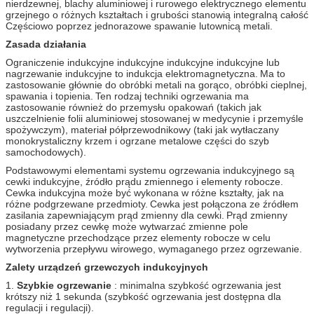
nierdzewnej, blachy aluminiowej i rurowego elektrycznego elementu
grzejnego o różnych kształtach i grubości stanowią integralną całość
Częściowo poprzez jednorazowe spawanie lutownicą metali.
Zasada działania
Ograniczenie indukcyjne indukcyjne indukcyjne indukcyjne lub
nagrzewanie indukcyjne to indukcja elektromagnetyczna.
Ma to
zastosowanie głównie do obróbki metali na gorąco, obróbki cieplnej,
spawania i topienia.
Ten rodzaj techniki ogrzewania ma
zastosowanie również do przemysłu opakowań (takich jak
uszczelnienie folii aluminiowej stosowanej w medycynie i przemyśle
spożywczym), materiał półprzewodnikowy (taki jak wytłaczany
monokrystaliczny krzem i ogrzane metalowe części do szyb
samochodowych).
Podstawowymi elementami systemu ogrzewania indukcyjnego są
cewki indukcyjne, źródło prądu zmiennego i elementy robocze.
Cewka indukcyjna może być wykonana w różne kształty, jak na
różne podgrzewane przedmioty.
Cewka jest połączona ze źródłem
zasilania zapewniającym prąd zmienny dla cewki.
Prąd zmienny
posiadany przez cewkę może wytwarzać zmienne pole
magnetyczne przechodzące przez elementy robocze w celu
wytworzenia przepływu wirowego, wymaganego przez ogrzewanie.
Zalety urządzeń grzewczych indukcyjnych
1.
Szybkie ogrzewanie
: minimalna szybkość ogrzewania jest
krótszy niż 1 sekunda (szybkość ogrzewania jest dostępna dla
regulacji i regulacji).