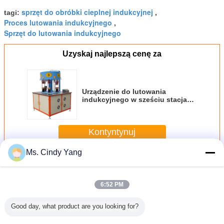
sprzęt do obróbki cieplnej indukcyjnej
tagi:
,
Proces lutowania indukcyjnego
,
Sprzęt do lutowania indukcyjnego
Uzyskaj najlepszą cenę za
Urządzenie do lutowania
indukcyjnego w sześciu stacjach
Indukcyjne urządzenie grzewcze
80KW
Kontyntynuj
Ms. Cindy Yang
Maszyna do lutowania indukcyjnego
Jeszcze
6:52 PM
Good day, what product are you looking for?
yna do
Spawanie lutowe
41A 80KHZ 40KW
40KW Przenośna
15KW 
owania
Maszyna
Nagrzewnica
nagrzewnica
Sprzę