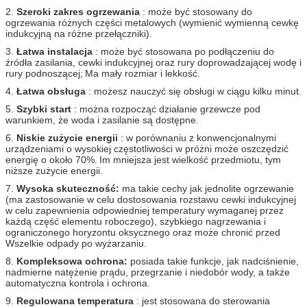
2.
Szeroki zakres ogrzewania
: może być stosowany do
ogrzewania różnych części metalowych (wymienić wymienną cewkę
indukcyjną na różne przełączniki).
3.
Łatwa instalacja
: może być stosowana po podłączeniu do
źródła zasilania, cewki indukcyjnej oraz rury doprowadzającej wodę i
rury podnoszącej;
Ma mały rozmiar i lekkość.
4.
Łatwa obsługa
: możesz nauczyć się obsługi w ciągu kilku minut.
5.
Szybki start
: można rozpocząć działanie grzewcze pod
warunkiem, że woda i zasilanie są dostępne.
6.
Niskie zużycie energii
: w porównaniu z konwencjonalnymi
urządzeniami o wysokiej częstotliwości w próżni może oszczędzić
energię o około 70%.
Im mniejsza jest wielkość przedmiotu, tym
niższe zużycie energii.
7.
Wysoka skuteczność:
ma takie cechy jak jednolite ogrzewanie
(ma zastosowanie w celu dostosowania rozstawu cewki indukcyjnej
w celu zapewnienia odpowiedniej temperatury wymaganej przez
każdą część elementu roboczego), szybkiego nagrzewania i
ograniczonego horyzontu oksycznego oraz może chronić przed
Wszelkie odpady po wyżarzaniu.
8.
Kompleksowa ochrona:
posiada takie funkcje, jak nadciśnienie,
nadmierne natężenie prądu, przegrzanie i niedobór wody, a także
automatyczna kontrola i ochrona.
9.
Regulowana temperatura
: jest stosowana do sterowania