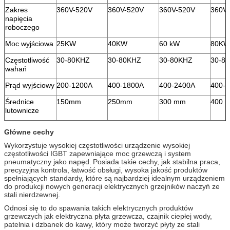
Zakres
360V-520V
360V-520V
360V-520V
360V
napięcia
roboczego
Moc wyjściowa
25KW
40KW
60 kW
80KW
Częstotliwość
30-80KHZ
30-80KHZ
30-80KHZ
30-8
wahań
Prąd wyjściowy
200-1200A
400-1800A
400-2400A
400-
Średnice
150mm
250mm
300 mm
400 
lutownicze
Główne cechy
Wykorzystuje wysokiej częstotliwości urządzenie wysokiej
częstotliwości IGBT zapewniające moc grzewczą i system
pneumatyczny jako napęd.
Posiada takie cechy, jak stabilna praca,
precyzyjna kontrola, łatwość obsługi, wysoka jakość produktów
spełniających standardy, które są najbardziej idealnym urządzeniem
do produkcji nowych generacji elektrycznych grzejników naczyń ze
stali nierdzewnej.
Odnosi się to do spawania takich elektrycznych produktów
grzewczych jak elektryczna płyta grzewcza, czajnik ciepłej wody,
patelnia i dzbanek do kawy, który może tworzyć płyty ze stali