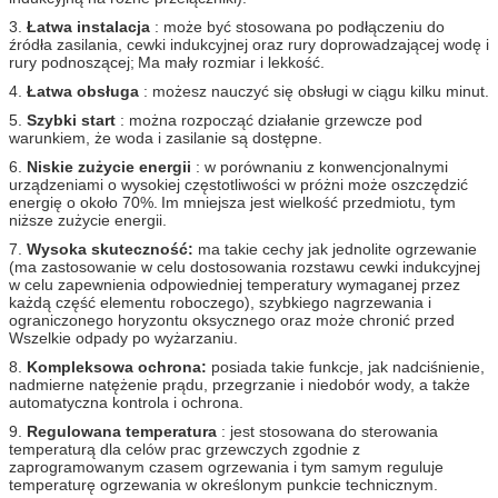
3.
Łatwa instalacja
: może być stosowana po podłączeniu do
źródła zasilania, cewki indukcyjnej oraz rury doprowadzającej wodę i
rury podnoszącej;
Ma mały rozmiar i lekkość.
4.
Łatwa obsługa
: możesz nauczyć się obsługi w ciągu kilku minut.
5.
Szybki start
: można rozpocząć działanie grzewcze pod
warunkiem, że woda i zasilanie są dostępne.
6.
Niskie zużycie energii
: w porównaniu z konwencjonalnymi
urządzeniami o wysokiej częstotliwości w próżni może oszczędzić
energię o około 70%.
Im mniejsza jest wielkość przedmiotu, tym
niższe zużycie energii.
7.
Wysoka skuteczność:
ma takie cechy jak jednolite ogrzewanie
(ma zastosowanie w celu dostosowania rozstawu cewki indukcyjnej
w celu zapewnienia odpowiedniej temperatury wymaganej przez
każdą część elementu roboczego), szybkiego nagrzewania i
ograniczonego horyzontu oksycznego oraz może chronić przed
Wszelkie odpady po wyżarzaniu.
8.
Kompleksowa ochrona:
posiada takie funkcje, jak nadciśnienie,
nadmierne natężenie prądu, przegrzanie i niedobór wody, a także
automatyczna kontrola i ochrona.
9.
Regulowana temperatura
: jest stosowana do sterowania
temperaturą dla celów prac grzewczych zgodnie z
zaprogramowanym czasem ogrzewania i tym samym reguluje
temperaturę ogrzewania w określonym punkcie technicznym.