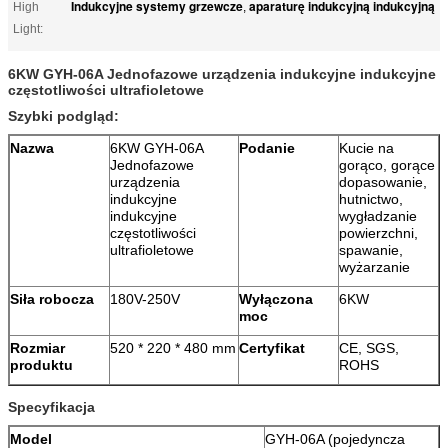
Indukcyjne systemy grzewcze
aparaturę indukcyjną indukcyjną
High
,
Light:
6KW GYH-06A Jednofazowe urządzenia indukcyjne indukcyjne
częstotliwości ultrafioletowe
Szybki podgląd:
Nazwa
6KW GYH-06A
Podanie
Kucie na
Jednofazowe
gorąco, gorące
urządzenia
dopasowanie,
indukcyjne
hutnictwo,
indukcyjne
wygładzanie
częstotliwości
powierzchni,
ultrafioletowe
spawanie,
wyżarzanie
Siła robocza
180V-250V
Wyłączona
6KW
moc
Rozmiar
520 * 220 * 480 mm
Certyfikat
CE, SGS,
produktu
ROHS
Specyfikacja
Model
GYH-06A (pojedyncza