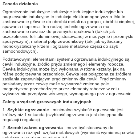
Zasada działania
Ograniczenie indukcyjne indukcyjne indukcyjne indukcyjne lub
nagrzewanie indukcyjne to indukcja elektromagnetyczna.
Ma to
zastosowanie głównie do obróbki metali na gorąco, obróbki cieplnej,
spawania i topienia.
Ten rodzaj techniki ogrzewania ma
zastosowanie również do przemysłu opakowań (takich jak
uszczelnienie folii aluminiowej stosowanej w medycynie i przemyśle
spożywczym), materiał półprzewodnikowy (taki jak wytłaczany
monokrystaliczny krzem i ogrzane metalowe części do szyb
samochodowych).
Podstawowymi elementami systemu ogrzewania indukcyjnego są
cewki indukcyjne, źródło prądu zmiennego i elementy robocze.
Cewka indukcyjna może być wykonana w różne kształty, jak na
różne podgrzewane przedmioty.
Cewka jest połączona ze źródłem
zasilania zapewniającym prąd zmienny dla cewki.
Prąd zmienny
posiadany przez cewkę może wytwarzać zmienne pole
magnetyczne przechodzące przez elementy robocze w celu
wytworzenia przepływu wirowego, wymaganego przez ogrzewanie.
Zalety urządzeń grzewczych indukcyjnych
1.
Szybkie ogrzewanie
: minimalna szybkość ogrzewania jest
krótszy niż 1 sekunda (szybkość ogrzewania jest dostępna dla
regulacji i regulacji).
2.
Szeroki zakres ogrzewania
: może być stosowany do
ogrzewania różnych części metalowych (wymienić wymienną cewkę
indukcyjną na różne przełączniki).