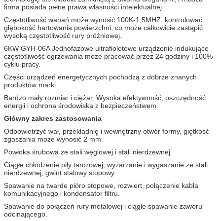
firma posiada pełne prawa własności intelektualnej
Częstotliwość wahań może wynosić 100K-1,5MHZ, kontrolować
głębokość hartowania powierzchni, co może całkowicie zastąpić
wysoką częstotliwość rury próżniowej.
6KW GYH-06A Jednofazowe ultrafioletowe urządzenie indukujące
częstotliwość ogrzewania może pracować przez 24 godziny i 100%
cyklu pracy.
Części urządzeń energetycznych pochodzą z dobrze znanych
produktów marki
Bardzo mały rozmiar i ciężar;
Wysoka efektywność, oszczędność
energii i ochrona środowiska z bezpieczeństwem.
Główny zakres zastosowania
Odpowietrzyć wał, przekładnię i wewnętrzny otwór formy, giętkość
zgaszania może wynosić 2 mm.
Powłoka śrubowa ze stali węglowej i stali nierdzewnej
Ciągłe chłodzenie piły tarczowej, wyżarzanie i wygaszanie ze stali
nierdzewnej, gwint stalowy stopowy.
Spawanie na twarde pióro stopowe, rozwiert, połączenie kabla
komunikacyjnego i kondensator filtru.
Spawanie do połączeń rury metalowej i ciągłe spawanie zaworu
odcinającego.