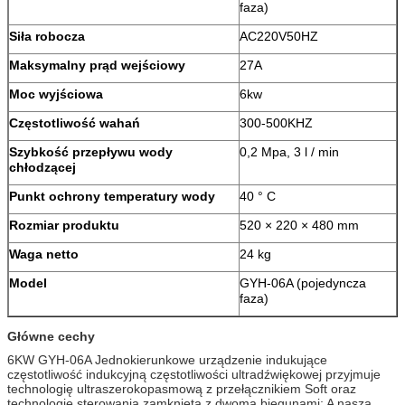
faza)
Siła robocza
AC220V50HZ
Maksymalny prąd wejściowy
27A
Moc wyjściowa
6kw
Częstotliwość wahań
300-500KHZ
Szybkość przepływu wody
0,2 Mpa, 3 l / min
chłodzącej
Punkt ochrony temperatury wody
40 ° C
Rozmiar produktu
520 × 220 × 480 mm
Waga netto
24 kg
Model
GYH-06A (pojedyncza
faza)
Główne cechy
6KW GYH-06A Jednokierunkowe urządzenie indukujące
częstotliwość indukcyjną częstotliwości ultradźwiękowej przyjmuje
technologię ultraszerokopasmową z przełącznikiem Soft oraz
technologię sterowania zamkniętą z dwoma biegunami;
A nasza