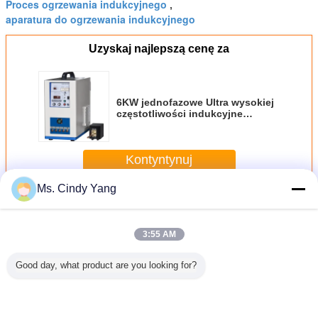
Proces ogrzewania indukcyjnego
,
aparatura do ogrzewania indukcyjnego
Uzyskaj najlepszą cenę za
6KW jednofazowe Ultra wysokiej
częstotliwości indukcyjne
ogrzewanie urządzenia metalowej
rury i rurki
Kontyntynuj
Ms. Cindy Yang
Indukcyjna maszyna do wypalania
Jeszcze
3:55 AM
Good day, what product are you looking for?
topienia
Gorące
Spawanie
Profesjonalna
40K
kcji
dopasowanie
Sprzęgło
maszyna do
wysokoczę
azowej
Indukcyjne
indukcyjne
spawania
urządzen
 Medium
urządzenie do
średniej
indukcyjnego,
wyrówny