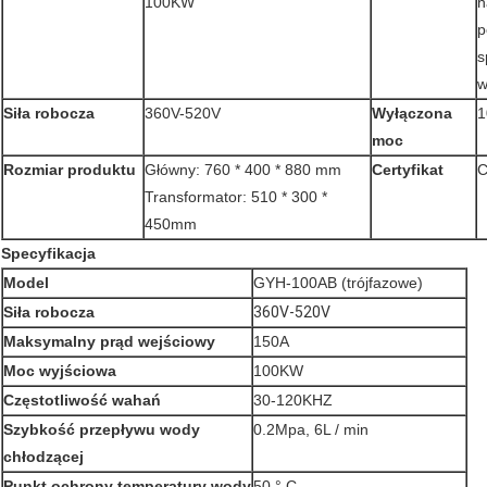
100KW
h
p
s
w
Siła robocza
360V-520V
Wyłączona
moc
Rozmiar produktu
Główny: 760 * 400 * 880 mm
Certyfikat
C
Transformator: 510 * 300 *
450mm
Specyfikacja
Model
GYH-100AB (trójfazowe)
Siła robocza
360V-520V
Maksymalny prąd wejściowy
150A
Moc wyjściowa
100KW
Częstotliwość wahań
30-120KHZ
Szybkość przepływu wody
0.2Mpa, 6L / min
chłodzącej
Punkt ochrony temperatury wody
50 ° C