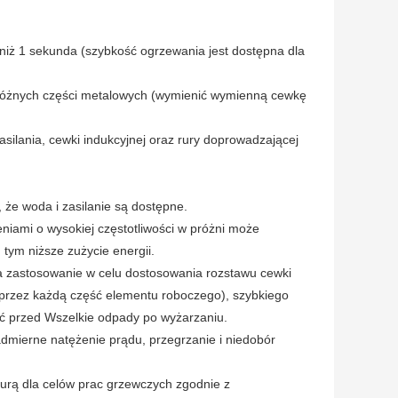
 niż 1 sekunda (szybkość ogrzewania jest dostępna dla
różnych części metalowych (wymienić wymienną cewkę
silania, cewki indukcyjnej oraz rury doprowadzającej
że woda i zasilanie są dostępne.
iami o wysokiej częstotliwości w próżni może
 tym niższe zużycie energii.
ma zastosowanie w celu dostosowania rozstawu cewki
przez każdą część elementu roboczego), szybkiego
ć przed Wszelkie odpady po wyżarzaniu.
nadmierne natężenie prądu, przegrzanie i niedobór
urą dla celów prac grzewczych zgodnie z