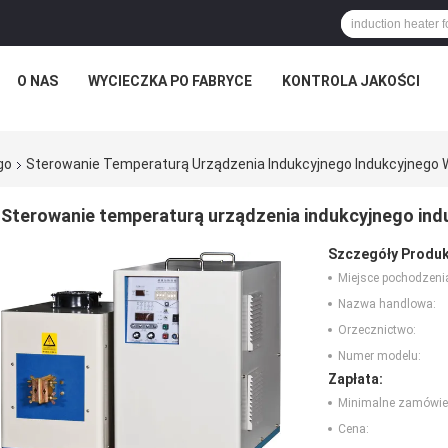
O NAS
WYCIECZKA PO FABRYCE
KONTROLA JAKOŚCI
go
Sterowanie Temperaturą Urządzenia Indukcyjnego Indukcyjnego W
Sterowanie temperaturą urządzenia indukcyjnego ind
Szczegóły Produk
Miejsce pochodzeni
Nazwa handlowa:
Orzecznictwo:
Numer modelu:
Zapłata:
Minimalne zamówie
Cena: