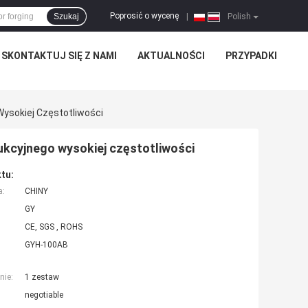
Poprosić o wycenę
Szukaj
|
Polish
SKONTAKTUJ SIĘ Z NAMI
AKTUALNOŚCI
PRZYPADKI
ysokiej Częstotliwości
ukcyjnego wysokiej częstotliwości
tu:
a:
CHINY
GY
CE, SGS , ROHS
GYH-100AB
nie:
1 zestaw
negotiable