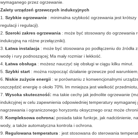
wymaganego przez ogrzewanie.
Zalety urządzeń grzewczych indukcyjnych
1.
Szybkie ogrzewanie
: minimalna szybkość ogrzewania jest krótszy
regulacji i regulacji).
2.
Szeroki zakres ogrzewania
: może być stosowany do ogrzewania 
indukcyjną na różne przełączniki).
3.
Łatwa instalacja
: może być stosowana po podłączeniu do źródła za
wodę i rury podnoszącej;
Ma mały rozmiar i lekkość.
4.
Łatwa obsługa
: możesz nauczyć się obsługi w ciągu kilku minut.
5.
Szybki start
: można rozpocząć działanie grzewcze pod warunkiem, 
6.
Niskie zużycie energii
: w porównaniu z konwencjonalnymi urządzen
oszczędzić energię o około 70%.
Im mniejsza jest wielkość przedmiotu,
7.
Wysoka skuteczność:
ma takie cechy jak jednolite ogrzewanie (
indukcyjnej w celu zapewnienia odpowiedniej temperatury wymaganej 
nagrzewania i ograniczonego horyzontu oksycznego oraz może chroni
8.
Kompleksowa ochrona:
posiada takie funkcje, jak nadciśnienie, 
wody, a także automatyczna kontrola i ochrona.
9.
Regulowana temperatura
: jest stosowana do sterowania temperat