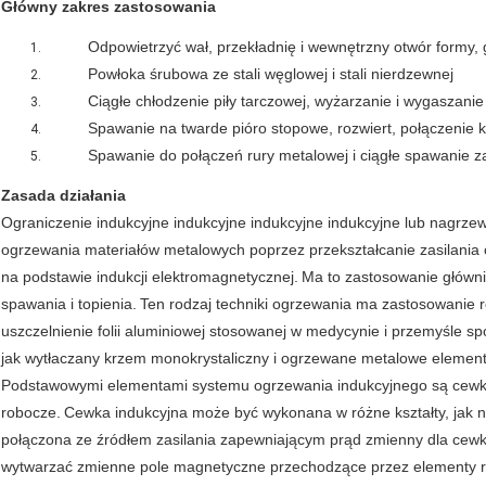
Główny zakres zastosowania
Odpowietrzyć wał, przekładnię i wewnętrzny otwór formy
Powłoka śrubowa ze stali węglowej i stali nierdzewnej
Ciągłe chłodzenie piły tarczowej, wyżarzanie i wygaszanie 
Spawanie na twarde pióro stopowe, rozwiert, połączenie k
Spawanie do połączeń rury metalowej i ciągłe spawanie 
Zasada działania
Ograniczenie indukcyjne indukcyjne indukcyjne indukcyjne lub nagrze
ogrzewania materiałów metalowych poprzez przekształcanie zasilania 
na podstawie indukcji elektromagnetycznej.
Ma to zastosowanie głównie
spawania i topienia.
Ten rodzaj techniki ogrzewania ma zastosowanie 
uszczelnienie folii aluminiowej stosowanej w medycynie i przemyśle 
jak wytłaczany krzem monokrystaliczny i ogrzewane metalowe eleme
Podstawowymi elementami systemu ogrzewania indukcyjnego są cewki 
robocze.
Cewka indukcyjna może być wykonana w różne kształty, jak 
połączona ze źródłem zasilania zapewniającym prąd zmienny dla cewk
wytwarzać zmienne pole magnetyczne przechodzące przez elementy r