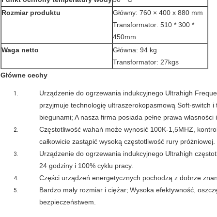
Rozmiar produktu
Główny: 760 × 400 x 880 mm
Transformator: 510 * 300 *
450mm
Waga netto
Główna: 94 kg
Transformator: 27kgs
Główne cechy
Urządzenie do ogrzewania indukcyjnego Ultrahigh Frequ
przyjmuje technologię ultraszerokopasmową Soft-switch 
biegunami;
A nasza firma posiada pełne prawa własności i
Częstotliwość wahań może wynosić 100K-1,5MHZ, kontrol
całkowicie zastąpić wysoką częstotliwość rury próżniowej.
Urządzenie do ogrzewania indukcyjnego Ultrahigh często
24 godziny i 100% cyklu pracy.
Części urządzeń energetycznych pochodzą z dobrze zna
Bardzo mały rozmiar i ciężar;
Wysoka efektywność, oszczę
bezpieczeństwem.