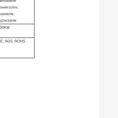
artowanie
owierzchni,
pawanie,
yżarzanie
100KW
E, SGS, ROHS