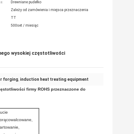
a:
Drewniane pudełko
Zależy od zamówienia i miejsca przeznaczenia
TT
500set / miesiąc
nego wysokiej częstotliwości
or forging
induction heat treating equipment
,
częstotliwości firmy ROHS przeznaczone do
ucie
orącowalcowane,
artowanie,