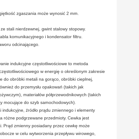
, giętkość zgaszania może wynosić 2 mm.
ze stali nierdzewnej, gwint stalowy stopowy.
abla komunikacyjnego i kondensator filtru.
zaworu odcinającego.
wanie indukcyjne częstotliwościowe to metoda
częstotliwościowego w energię o określonym zakresie
 do obróbki metali na gorąco, obróbki cieplnej,
również do przemysłu opakowań (takich jak
spożywczym), materiałów półprzewodnikowych (takich
nty mocujące do szyb samochodowych).
indukcyjne, źródło prądu zmiennego i elementy
na różne podgrzewane przedmioty.
Cewka jest
i.
Prąd zmienny posiadany przez cewkę może
obocze w celu wytworzenia przepływu wirowego,