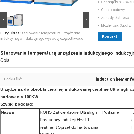
Szczegóły pakowani
Czas dostawy:
Zasady płatności:
Możliwość Supply:
Duży Obraz :
Sterowanie temperaturą urządzenia
Kontakt
indukcyjnego indukcyjnego wysokiej częstotliwości
Sterowanie temperaturą urządzenia indukcyjnego indukcyj
Opis
induction heater f
Podkreślić:
Urządzenia do obróbki cieplnej indukowanej cieplnie Ultrahigh 
hartowania 100KW
Szybki podgląd:
Nazwa
ROHS Zatwierdzone Ultrahigh
Podanie
K
Frequency Indukcji Heat T
g
reatment Sprzęt do hartowania
h