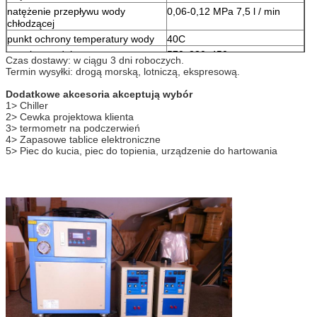
natężenie przepływu wody
0,06-0,12 MPa 7,5 l / min
chłodzącej
punkt ochrony temperatury wody
40C
rozmiar produktu
570x230x450mm
Czas dostawy: w ciągu 3 dni roboczych.
waga netto
27,5 kg
Termin wysyłki: drogą morską, lotniczą, ekspresową.
Dodatkowe akcesoria akceptują wybór
1> Chiller
2> Cewka projektowa klienta
3> termometr na podczerwień
4> Zapasowe tablice elektroniczne
5> Piec do kucia, piec do topienia, urządzenie do hartowania