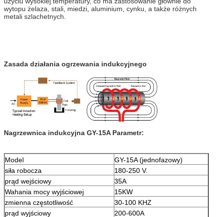
użyciu wysokiej temperatury, co ma zastosowanie głównie do
wytopu żelaza, stali, miedzi, aluminium, cynku, a także różnych
metali szlachetnych.
Zasada działania ogrzewania indukcyjnego
Nagrzewnica indukcyjna GY-15A Parametr:
Model
GY-15A (jednofazowy)
siła robocza
180-250 V.
prąd wejściowy
35A
Wahania mocy wyjściowej
15KW
zmienna częstotliwość
30-100 KHZ
prąd wyjściowy
200-600A