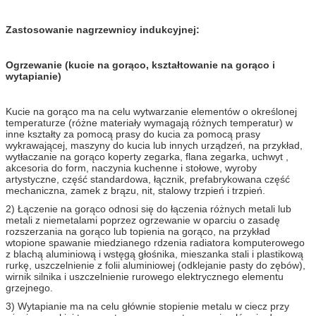
Zastosowanie nagrzewnicy indukcyjnej:
Ogrzewanie (kucie na gorąco, kształtowanie na gorąco i
wytapianie)
Kucie na gorąco ma na celu wytwarzanie elementów o określonej
temperaturze (różne materiały wymagają różnych temperatur) w
inne kształty za pomocą prasy do kucia za pomocą prasy
wykrawającej, maszyny do kucia lub innych urządzeń, na przykład,
wytłaczanie na gorąco koperty zegarka, flana zegarka, uchwyt ,
akcesoria do form, naczynia kuchenne i stołowe, wyroby
artystyczne, część standardowa, łącznik, prefabrykowana część
mechaniczna, zamek z brązu, nit, stalowy trzpień i trzpień.
2) Łączenie na gorąco odnosi się do łączenia różnych metali lub
metali z niemetalami poprzez ogrzewanie w oparciu o zasadę
rozszerzania na gorąco lub topienia na gorąco, na przykład
wtopione spawanie miedzianego rdzenia radiatora komputerowego
z blachą aluminiową i wstęgą głośnika, mieszanka stali i plastikową
rurkę, uszczelnienie z folii aluminiowej (odklejanie pasty do zębów),
wirnik silnika i uszczelnienie rurowego elektrycznego elementu
grzejnego.
3) Wytapianie ma na celu głównie stopienie metalu w ciecz przy