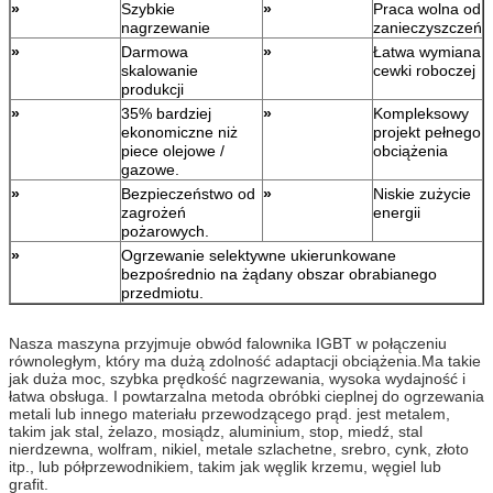
»
Szybkie
»
Praca wolna od
nagrzewanie
zanieczyszczeń
»
Darmowa
»
Łatwa wymiana
skalowanie
cewki roboczej
produkcji
»
35% bardziej
»
Kompleksowy
ekonomiczne niż
projekt pełnego
piece olejowe /
obciążenia
gazowe.
»
Bezpieczeństwo od
»
Niskie zużycie
zagrożeń
energii
pożarowych.
»
Ogrzewanie selektywne ukierunkowane
bezpośrednio na żądany obszar obrabianego
przedmiotu.
Nasza maszyna przyjmuje obwód falownika IGBT w połączeniu
równoległym, który ma dużą zdolność adaptacji obciążenia.Ma takie
jak duża moc, szybka prędkość nagrzewania, wysoka wydajność i
łatwa obsługa. I powtarzalna metoda obróbki cieplnej do ogrzewania
metali lub innego materiału przewodzącego prąd. jest metalem,
takim jak stal, żelazo, mosiądz, aluminium, stop, miedź, stal
nierdzewna, wolfram, nikiel, metale szlachetne, srebro, cynk, złoto
itp., lub półprzewodnikiem, takim jak węglik krzemu, węgiel lub
grafit.