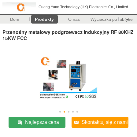
Guang Yuan Technology (HK) Electronics Co., Limited
Dom
Produkty
O nas
Wycieczka po fabryce
>>
Przenośny metalowy podgrzewacz indukcyjny RF 80KHZ
15KW FCC
Najlepsza cena
Skontaktuj się z nami