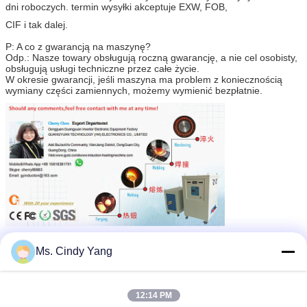
dni roboczych. termin wysyłki akceptuje EXW, FOB,
CIF i tak dalej.
P: A co z gwarancją na maszynę?
Odp.: Nasze towary obsługują roczną gwarancję, a nie cel osobisty,
obsługują usługi techniczne przez całe życie.
W okresie gwarancji, jeśli maszyna ma problem z koniecznością
wymiany części zamiennych, możemy wymienić bezpłatnie.
CALENTAMIENTO P / INDUCCION,
HORNO DE INDUCCION,
MAQUINA DE CALENTAMIENTO
Ms. Cindy Yang
indukcyjna maszyna grzewcza
tagi:
,
indukcyjne urządzenie grzewcze
,
Podgrzewacz metalowy indukcyjny 15KW RF
12:14 PM