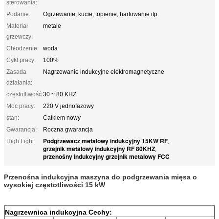
sterowania:
Podanie:
Ogrzewanie, kucie, topienie, hartowanie itp
Materiał
metale
grzewczy:
Chłodzenie:
woda
Cykl pracy:
100%
Zasada
Nagrzewanie indukcyjne elektromagnetyczne
działania:
częstotliwość:
30 ~ 80 KHZ
Moc pracy:
220 V jednofazowy
stan:
Całkiem nowy
Gwarancja:
Roczna gwarancja
Podgrzewacz metalowy indukcyjny 15KW RF
High Light:
,
grzejnik metalowy indukcyjny RF 80KHZ
,
przenośny indukcyjny grzejnik metalowy FCC
Przenośna indukcyjna maszyna do podgrzewania mięsa o
wysokiej częstotliwości 15 kW
Nagrzewnica indukcyjna
Cechy: