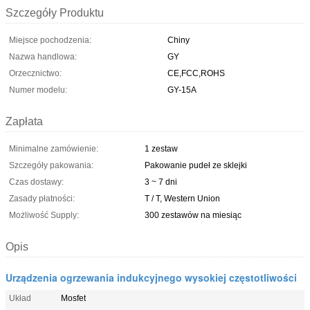
Szczegóły Produktu
Miejsce pochodzenia:
Chiny
Nazwa handlowa:
GY
Orzecznictwo:
CE,FCC,ROHS
Numer modelu:
GY-15A
Zapłata
Minimalne zamówienie:
1 zestaw
Szczegóły pakowania:
Pakowanie pudeł ze sklejki
Czas dostawy:
3 ~ 7 dni
Zasady płatności:
T / T, Western Union
Możliwość Supply:
300 zestawów na miesiąc
Opis
Urządzenia ogrzewania indukcyjnego wysokiej częstotliwości
Układ
Mosfet